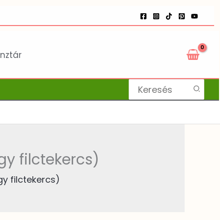
nztár
Search
for:
y filctekercs)
gy filctekercs)