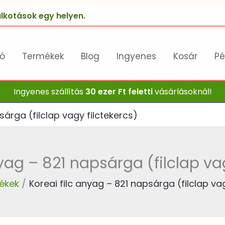
lkotások egy helyen.
ló
Termékek
Blog
Ingyenes
Kosár
Pé
Ingyenes szállítás
30 ezer Ft feletti
vásárlásoknál!
sárga (filclap vagy filctekercs)
nyag – 821 napsárga (filclap vag
ékek
Koreai filc anyag – 821 napsárga (filclap va