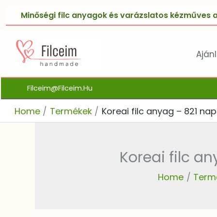
Skip
Minőségi filc anyagok és varázslatos kézműves a
to
content
Aján
Filceim@filceim.hu
Home
Termékek
Koreai filc anyag – 821 nap
Koreai filc a
Home
Term