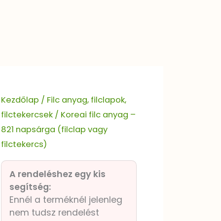
Kezdőlap
/
Filc anyag, filclapok,
filctekercsek
/ Koreai filc anyag –
821 napsárga (filclap vagy
filctekercs)
A rendeléshez egy kis
segítség:
Ennél a terméknél jelenleg
nem tudsz rendelést