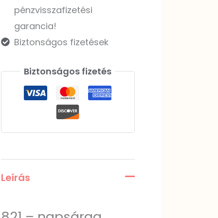
pénzvisszafizetési
garancia!
Biztonságos fizetések
Biztonságos fizetés
Leírás
821 – napsárga